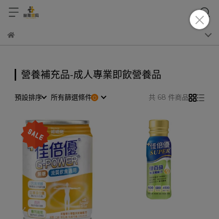
營養補充品-成人專業即飲營養品
預設排序
所有篩選條件
共 68 件商品