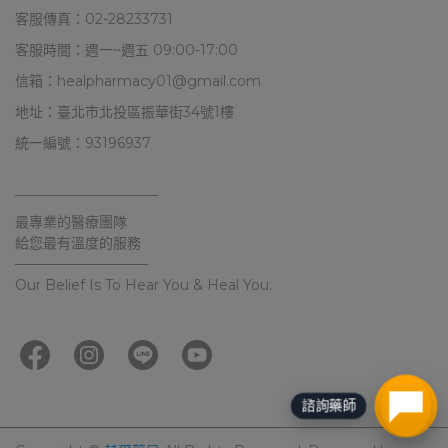
客服傳真：02-28233731
客服時間：週一~週五 09:00-17:00
信箱：healpharmacy01@gmail.com
地址：臺北市北投區振華街34號1樓
統一編號：93196937
––––––––––––––––––
最專業的醫療團隊
給您最有溫度的服務
–––––––––––––––––––
Our Belief Is To Hear You & Heal You.