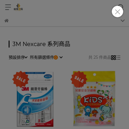
3M Nexcare 系列商品
預設排序
所有篩選條件
共 25 件商品