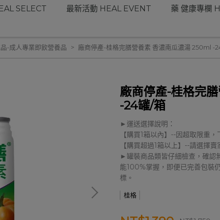
AL SELECT
最新活動 HEAL EVENT
藥 健康專欄 H
品-成人專業即飲營養品
廠商停產-桂格完膳營養素 香濃南瓜濃湯 250ml -2
廠商停產-桂格完膳營
-24罐/箱
►運送選擇說明：
【購買1箱以內】--因超取限重，
【購買超過1箱以上】--請選擇賣
►罐裝商品類皆仔細檢查，確認
能100%掌握，即便已完善包裝
標。
桂格