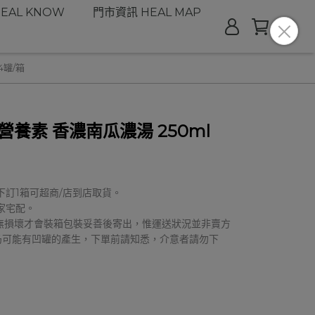
EAL KNOW
門市資訊 HEAL MAP
4罐/箱
養素 香濃南瓜濃湯 250ml
下訂1箱可超商/店到店取貨。
家宅配。
無損壞才會裝箱包裝妥善後寄出，惟運送狀況並非賣方
仍可能有凹罐的產生，下單前請知悉，介意者請勿下