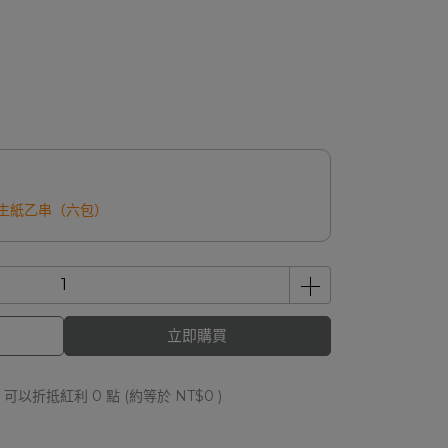
衛生紙乙串（六包）
立即購買
 」可以折抵紅利
0
點 (約等於
NT$0
)