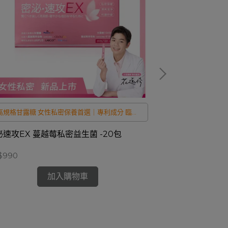
高規格甘露糖 女性私密保養首選｜專利成分 臨床
德國牛奶鈣加日
實證
泌速攻EX 蔓越莓私密益生菌 -20包
澤山 成長鈣鎂鋅+
$990
NT$1,580
加入購物車