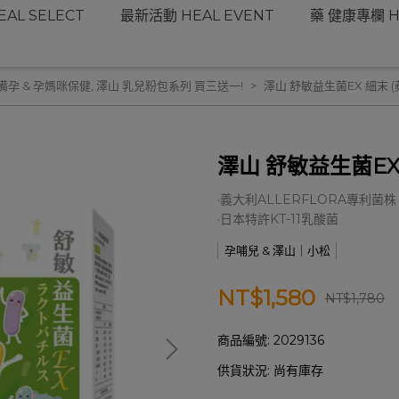
AL SELECT
最新活動 HEAL EVENT
藥 健康專欄 H
備孕 & 孕媽咪保健
,
澤山 乳兒粉包系列 買三送一!
澤山 舒敏益生菌EX 細末 (蘋
澤山 舒敏益生菌EX 
·義大利ALLERFLORA專利菌株
·日本特許KT-11乳酸菌
孕哺兒 & 澤山｜小松
NT$1,580
NT$1,780
商品編號:
2029136
供貨狀況:
尚有庫存