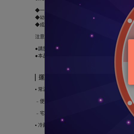
◆一歲以下:每日1~2包。(可加入沖調奶水後飲用
◆幼兒/兒童/青少年:每日2包。
◆成人、懷孕、哺乳期:每日2包。
注意事項
●請放置於陰涼處保存，避免日光直射。
●本品含牛奶製品，不適合其過敏體質者食用。
運送方式
▪ 常溫:
﹣便利商店店到店
﹣宅配(中華郵政、黑貓宅急便、台灣宅配通／
▪ 冷藏: