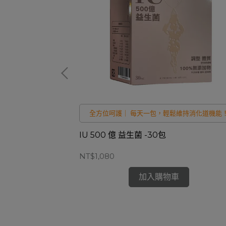
nepepTM！
全方位呵護｜ 每天一包，輕鬆維持消化道機能
60包
IU 500 億 益生菌 -30包
NT$1,080
加入購物車