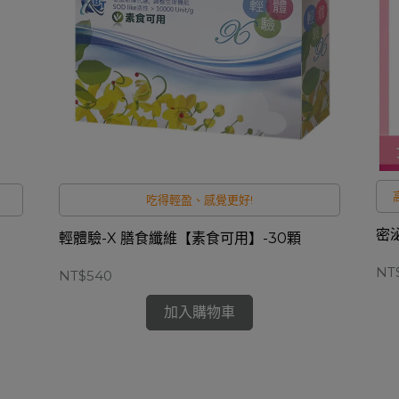
！
吃得輕盈、感覺更好!
密
輕體驗-X 膳食纖維【素食可用】-30顆
NT
NT$540
加入購物車