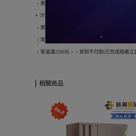
﹣黑貓宅急便
▪ 冷凍:
﹣黑貓宅急便
﹙常溫滿699元﹚ ，貨到不付款(已完成結帳
﹙常溫滿2500元﹚，貨到不付款(已完成結帳
相關商品