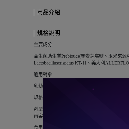
商品介紹
規格說明
主要成分
益生菌助生質Prebiotics(異麥芽寡糖、玉
Lactobacilluscrispatus KT-11、義大利ALLERFLORA
適用對象
乳幼兒、兒童、青少年、一般成人、懷孕哺乳
規格容量
劑型：細末
內容量：1公克x60包入
食用建議