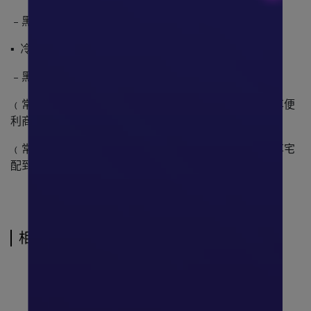
﹣黑貓宅急便
▪ 冷凍:
﹣黑貓宅急便
﹙常溫滿699元﹚ ，貨到不付款(已完成結帳之訂單)，享便
利商店之店到店取貨免運。
﹙常溫滿2500元﹚，貨到不付款(已完成結帳之訂單)，享宅
配到府免運。
相關商品