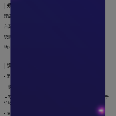
規格說明
理膚寶水 La Roche-Posay
台灣萊雅股份有限公司
統編：23991432
地址：台灣台北市信義區信義路五段7號22樓
運送方式
▪ 常溫:
﹣便利商店店到店
﹣宅配(中華郵政、黑貓宅急便、台灣宅配通／大嘴鳥、新
竹物流)
▪ 冷藏: