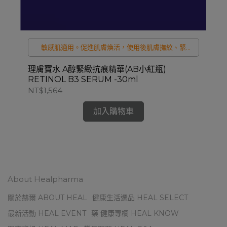
感
敏感肌適用。促進肌膚煥活，使用後肌膚撫紋、緊
實、細緻、透亮。
理膚寶水 A醇緊緻抗痕精華(AB小紅瓶)
RETINOL B3 SERUM -30ml
<
NT$1,564
膚寶
SE
NT
加入購物車
About Healpharma
關於赫爾 ABOUT HEAL
健康生活選品 HEAL SELECT
最新活動 HEAL EVENT
藥 健康專欄 HEAL KNOW