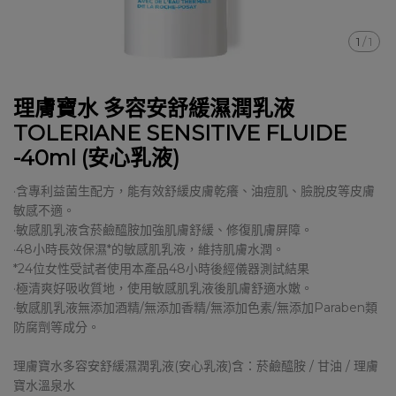
1
/
1
理膚寶水 多容安舒緩濕潤乳液
TOLERIANE SENSITIVE FLUIDE
-40ml (安心乳液)
·含專利益菌生配方，能有效舒緩皮膚乾癢、油痘肌、臉脫皮等皮膚
敏感不適。
·敏感肌乳液含菸鹼醯胺加強肌膚舒緩、修復肌膚屏障。
·48小時長效保濕*的敏感肌乳液，維持肌膚水潤。
*24位女性受試者使用本產品48小時後經儀器測試結果
·極清爽好吸收質地，使用敏感肌乳液後肌膚舒適水嫩。
·敏感肌乳液無添加酒精/無添加香精/無添加色素/無添加Paraben類
防腐劑等成分。
理膚寶水多容安舒緩濕潤乳液(安心乳液)含：菸鹼醯胺 / 甘油 / 理膚
寶水溫泉水