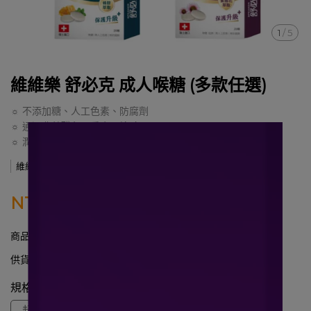
1
/
5
維維樂 舒必克 成人喉糖 (多款任選)
☼ 不添加糖、人工色素、防腐劑
☼ 通過農藥殘留、重金屬檢驗
☼ 潤喉提神，保持口氣清香
維維樂
NT$90
NT$95
商品編號:
2017761
供貨狀況:
尚有庫存
規格
超涼 - 30顆
冰涼 - 30顆
蜂膠 - 20顆