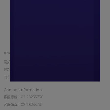
NT$880
【
UC
加入購物車
NT
About Healpharma
關於赫爾 ABOUT HEAL
健康生活選品 HEAL SELECT
最新活動 HEAL EVENT
藥 健康專欄 HEAL KNOW
門市資訊 HEAL MAP
常見問題 HEAL Q&A
Contact Information
客服專線：02-28233730
客服傳真：02-28233731