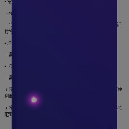
▪ 常溫:
﹣便利商店店到店
﹣宅配(中華郵政、黑貓宅急便、台灣宅配通／大嘴鳥、新
竹物流)
▪ 冷藏:
﹣黑貓宅急便
▪ 冷凍:
﹣黑貓宅急便
﹙常溫滿699元﹚ ，貨到不付款(已完成結帳之訂單)，享便
利商店之店到店取貨免運。
﹙常溫滿2500元﹚，貨到不付款(已完成結帳之訂單)，享宅
配到府免運。