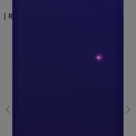
相關商品
德國液劑第一大廠 FFB 原裝進口、大棗三倍濃縮萃
取(不添加糖)｜通過HACCP及ISO國際認證
 奶素
健業 新維他復力第二代補精