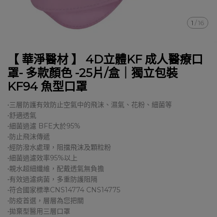
1
/
16
【 華淨醫材 】 4D立體KF 成人醫療口
罩- 多款顏色 -25片/盒｜獨立包裝
KF94 魚型口罩
•三層防護有效防止空氣中的飛沫、濕氣、花粉、細菌等
•舒適透氣
•細菌過濾 BFE大於95%
•防止飛沫傳遞
•經防潑水處理，阻擋飛沫及顆粒粉
•細菌過濾效率95%以上
•親水超細纖維，配戴透氣無負擔
•有效過濾病菌，多重防護阻隔
•符合國家標準CNS14774 CNS14775
•防疫首選，層層為您把關
•拋棄型醫用三層口罩