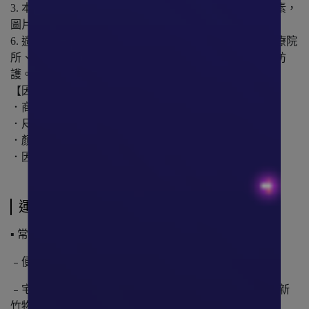
3. 本商品採實品拍攝，各廠牌螢幕顯色及拍攝光源等因素，
圖片皆有些許差異，故商品顏色仍以實品為準。
6. 適用範圍如，搭乘大眾交通工具、出入公共場所、醫療院
所、學校機關、一般工廠作業、清潔打掃、騎車、飛沫防
護。
【因衛生考量因素，以下幾點將不接受退換貨 】
．商品拆封檢查、試用、試戴後。
．尺寸、版型、質感不符預期。
．顏色、色差不符期待。
．因個人主觀因素與其他問題。
運送方式
▪ 常溫:
﹣便利商店店到店
﹣宅配(中華郵政、黑貓宅急便、台灣宅配通／大嘴鳥、新
竹物流)