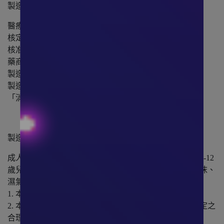
製造日期 : 標示於外盒上
醫療器材許可:
核定品名："華淨"醫用口罩(未滅菌)
核准字號：衛部醫器製壹字第008719號
藥商名稱：華淨醫材股份有限公司新店廠
製造廠名稱：華淨醫材股份有限公司新店廠
製造廠地址：新北市新店區中正路501-9及501-10號2樓
「消費者使用前應詳閱產品說明書」
製造批號 : 同製造日期
成人尺寸適合青少年及成人的臉形大小，兒童尺寸適合6-12
歲兒童及臉型較小用戶，三層防護有效防止空氣中的飛沫、
濕氣、花粉、細菌等。
1. 本商品為拋棄式，請勿洗滌後再度使用。
2. 本商品屬於個人衛生用品性質具備消保法第十九條所定之
合理例外情事，經拆封後無7日猶豫期。