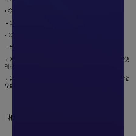
▪ 冷藏:
﹣黑貓宅急便
▪ 冷凍:
﹣黑貓宅急便
﹙常溫滿699元﹚ ，貨到不付款(已完成結帳之訂單)，享便
利商店之店到店取貨免運。
﹙常溫滿2500元﹚，貨到不付款(已完成結帳之訂單)，享宅
配到府免運。
相關商品