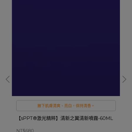
腋下肌膚清爽、亮白，保持清香。
(天空
【sPPT®激光精粹】清新之翼清新噴霧-60ML
芙
NT$680
NT