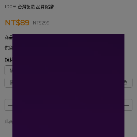
100% 台灣製造 品質保證!
NT$89
NT$299
商品編號:
2024762
供貨狀況:
尚有庫存
規格
優雅紫
氧氣綠
群青藍色
冰湖藍色
黑色
燕麥奶色
白色
粉色
銀河灰色
此商品 「 最高 」可以折抵紅利
0
點 (約等於
NT$0
)