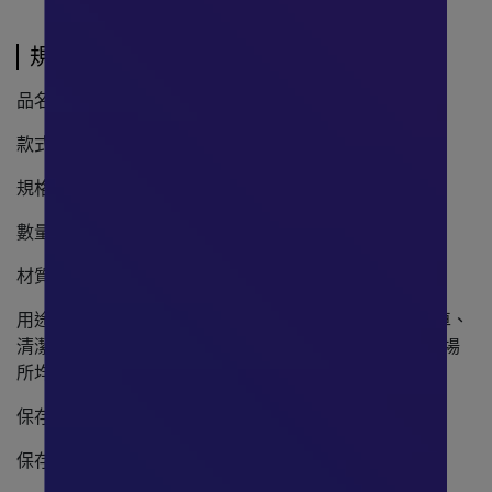
規格說明
品名 : “華淨“醫用口罩(未滅菌)
款式 : 4D立體醫療口罩 - 銀灰色
規格 : 成人,20.5x8.1cm
數量 : 25入，獨立包裝
材質 : 防潑水不織布、熔噴不織布、親膚複合纖維
用途 : 進出醫療院所、預防飛沫傳染、感冒、花粉、騎車、
清潔打掃、食品加工,或於大衆人與人之間之感染風險高場
所均可使用,防止飛沫傳遞的效果可達95%
保存方式 : 置於通風乾燥處
保存期限 : 未拆封常溫下5年