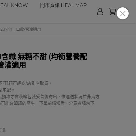
EAL KNOW
門市資訊 HEAL MAP
237ml｜口飲/管灌適用
含纖 無糖不甜 (均衡營養配
/管灌適用
下訂1箱可超商/店到店取貨。
家宅配。
無損壞才會裝箱包裝妥善後寄出，惟運送狀況並非賣方
仍可能有凹罐的產生，下單前請知悉，介意者請勿下
可食