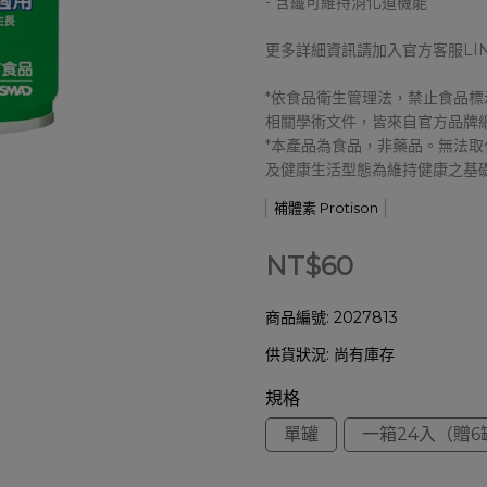
- 含纖可維持消化道機能
更多詳細資訊請加入官方客服LI
*依食品衛生管理法，禁止食品
相關學術文件，皆來自官方品牌
*本產品為食品，非藥品。無法
及健康生活型態為維持健康之基
補體素 Protison
NT$60
商品編號:
2027813
供貨狀況:
尚有庫存
規格
單罐
一箱24入（贈6