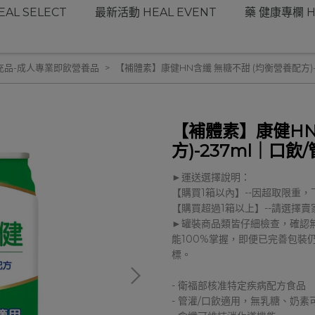
AL SELECT
最新活動 HEAL EVENT
藥 健康專欄 H
充品-成人專業即飲營養品
【補體素】康健HN含纖 無糖不甜 (均衡營養配方)-
【補體素】康健HN
方)-237ml｜口飲
►運送選擇說明：
【購買1箱以內】--因超取限重，
【購買超過1箱以上】--請選擇賣
►罐裝商品類皆仔細檢查，確認
能100%掌握，即便已完善包裝
標。
- 衛福部核准特定疾病配方食品
- 管灌/口飲適用，無乳糖、奶素