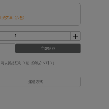
衛生紙乙串（六包）
立即購買
 」可以折抵紅利
0
點 (約等於
NT$0
)
運送方式