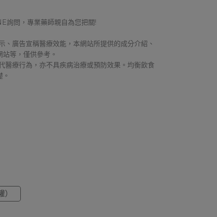
NE詢問，專業藥師親自為您把關!
標示、廣告宣稱醫療效能，本網站所提供的成分介紹、
網站等，僅供參考。
取代醫療行為，亦不具疾病治療或預防效果。均衡飲食
礎。
罐）