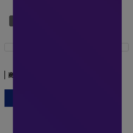
若離開此頁面，可能會延長等待時間。
重新進入商品頁
商品介紹
規格說明
運送方式
商品介紹