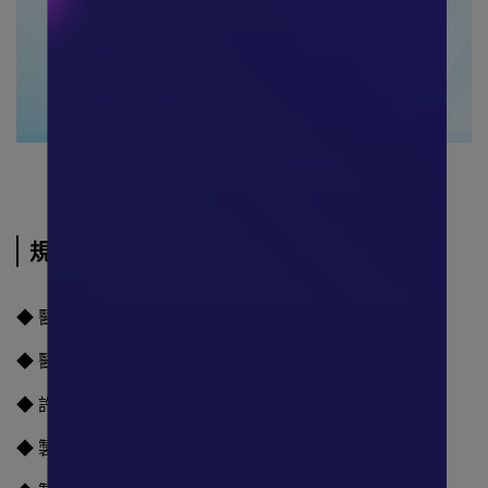
規格說明
◆ 醫療器材品名："途安"軀幹護具(未滅菌)
◆ 醫療器材許可證字號：衛部醫器輸壹登字第015825號
◆ 許可證所有人地址:台北市内湖區陽光街345巷8號2樓
◆ 製造業者: THUASNE SAS.