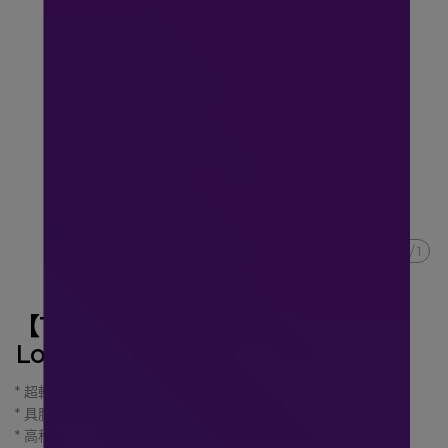
1
/
1
【Thuasne 法國途安】親膚型護腰
Lombaskin (THU0871)
* 超輕重量: 重量僅約230克，穿戴沒負擔。
* 具腹部加壓版，支撐體型。
* 高科技雙側隱形車縫邊設計，無壓痕感覺。