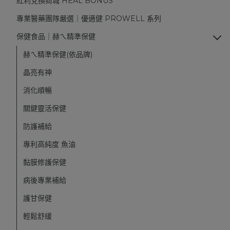
紅利兌換商城 HEAL BONUS
專業醫藥團隊嚴選｜優適健 PROWELL 系列
保健食品｜赫ㄟ精準保健
赫ㄟ精準保健(依品牌)
晶亮有神
消化順暢
關鍵靈活保健
防護補給
專利高純度 魚油
黏膜修護保健
病後專業補給
護甘保健
輕鬆舒緩