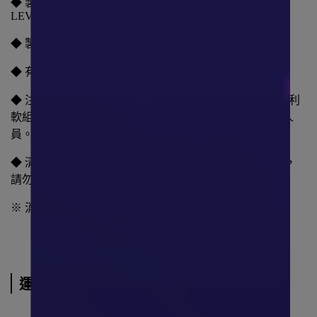
◆ 製造業者地址: 118-120 RUE MARIUS AUFAN 92300
LEVALLOIS PERRET FRANCE
◆ 製造業者國別:法國
◆ 有效期限: 如外包裝標籤 所示(西元年-月)
◆ 注意事項: 建議每穿戴 2 小時應卸下護具 10-15 分鐘以利
軟組織休息，如有不適現象請立即停止使用並詢問專業人
員。
◆ 清洗方式: 建議以攝氏 40 度以下水溫手洗，平放陰乾，
請勿使用洗衣機、脫水機、烘乾機及衣物柔軟精。
※ 消費者使用前應詳閱醫療器材說明書
運送方式