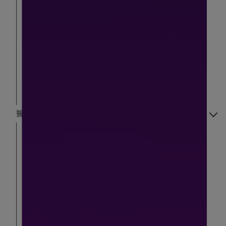
佳倍優
亞培 Abbott 系列
補體素 系列營養品
桂格完膳 系列營養品
禮盒｜一份心意，萬種溫情
維他命VITAMIN 補充
醫學美妝保養
理膚寶水La Roche-Posay
珂芮爾 CREEKHEAL
舒特膚 Cetaphil
茉娜姿 MORAZ 問題肌膚修護專家
BFFECT
AQUA C.花漾皙