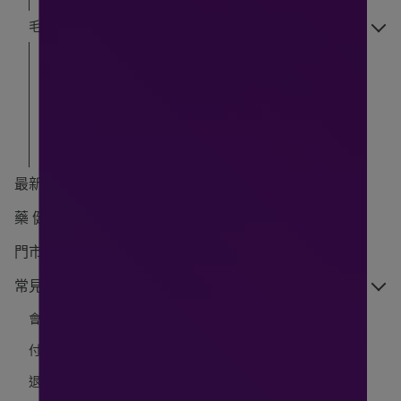
毛孩 寵物保健
犬寶保健
貓皇保健
木入森 Moreson｜寵物保健
Hi-Q pets 中華海洋生技 寵物保健
最新活動 HEAL EVENT
藥 健康專欄 HEAL KNOW
門市資訊 HEAL MAP
常見問題 HEAL Q&A
會員權益 / 購買說明
付款方式 / 發票說明
退換貨 / 退款問題