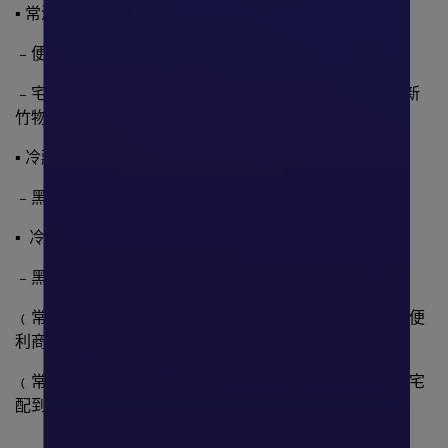
▪ 常溫:
﹣便利商店店到店
﹣宅配(中華郵政、黑貓宅急便、台灣宅配通／大嘴鳥、新
竹物流)
▪ 冷藏:
﹣黑貓宅急便
▪ 冷凍:
﹣黑貓宅急便
﹙常溫滿699元﹚ ，貨到不付款(已完成結帳之訂單)，享便
利商店之店到店取貨免運。
﹙常溫滿2500元﹚，貨到不付款(已完成結帳之訂單)，享宅
配到府免運。