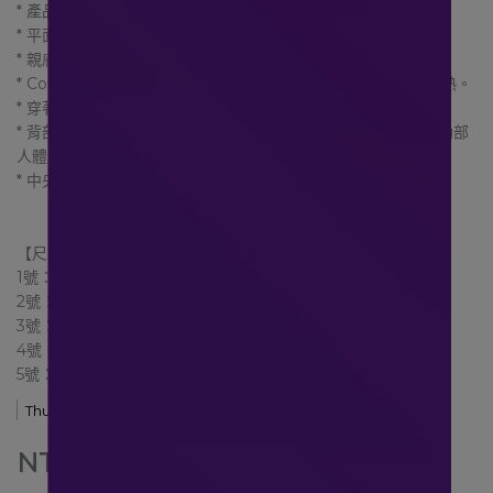
* 產品壽命長，不易鬆弛。
* 平面式魔鬼氈，不傷害衣物。
* 親膚穿著: 可貼膚穿著，柔軟舒適。
* Combitex獨特纖維：25秒排汗吸濕，適合台灣濕熱氣候不悶熱。
* 穿著輔助拉環：雙手易於施力，並可對準正確穿戴
* 背部M型彈性板: 協助支撐，服貼背部減少異物感。符合髖部.肋部
人體工學設計。
* 中央鏤空設計：避免直接壓在脊柱，舒適透氣。
【尺寸資訊】
1號：60-80公分(約23~32吋)
2號：75-95公分(約29~37吋)
3號：90-110公分(約35~43吋)
4號：105-125公分(約41~49吋)
5號：120-140公分(約47~55吋)
Thuasne 法國途安
NT$4,080