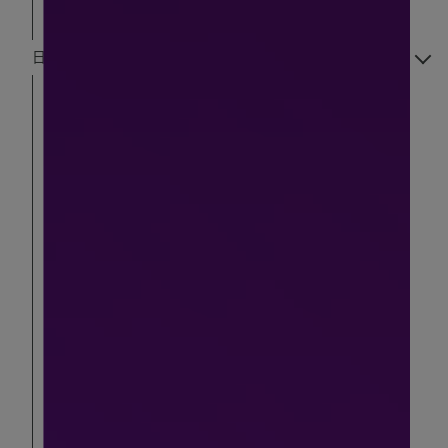
新科若林 (蒙娜麗莎)
日常居家用品
防疫用品
醫療器材 & 耗材
傷口照護
一條根 系列商品專區
防蚊用品
止汗除臭用品
沐浴清潔用品
口腔衛生用品
保麗淨系列商品
3M Nexcare
成人用品專區<未滿18歲請勿進入>