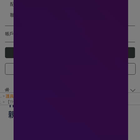
配送方式
聯絡官方客服
帳戶
會員登入
註冊新會員
護具
,
Thuasne 法國途安
,
醫療器材
,
護具
【Thuasne 法國途安】親膚型護腰 Lombaskin (THU0871)