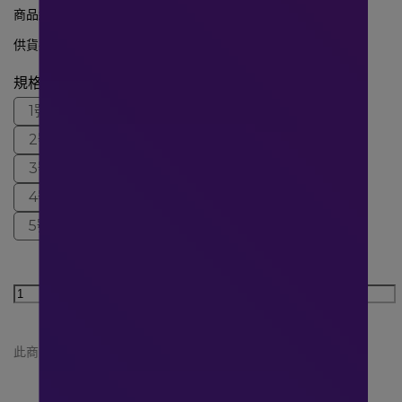
商品編號:
2028221
供貨狀況:
尚有庫存
規格
1號：60-80公分(約23~32吋)
2號：75-95公分(約29~37吋)
3號：90-110公分(約35~43吋)
4號：105-125公分(約41~49吋)
5號：120-140公分(約47~55吋)
此商品 「 最高 」可以折抵紅利
2000
點 (約等於
NT$2,000
)
目前搶購人潮眾多，請耐心等候