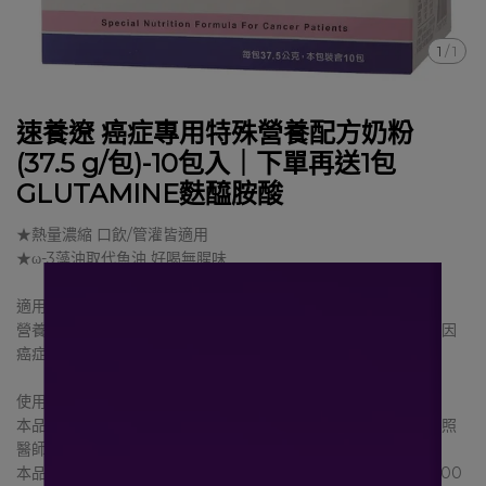
1
/
1
速養遼 癌症專用特殊營養配方奶粉
(37.5 g/包)-10包入｜下單再送1包
GLUTAMINE麩醯胺酸
★熱量濃縮 口飲/管灌皆適用
★ω-3藻油取代魚油 好喝無腥味
適用對象
營養不良需完整營養之癌症患者，包括蛋白質營養不良、衰弱、因
癌症治療副作用導致限制攝取流質食物者。
使用方法及用量
本品為可供管灌或直接飲用之營養品。每人每天所需熱量，請依照
醫師或營養師建議使用。
本品每份及用量 75g可提供302大卡的熱量，以每日建議攝取1500