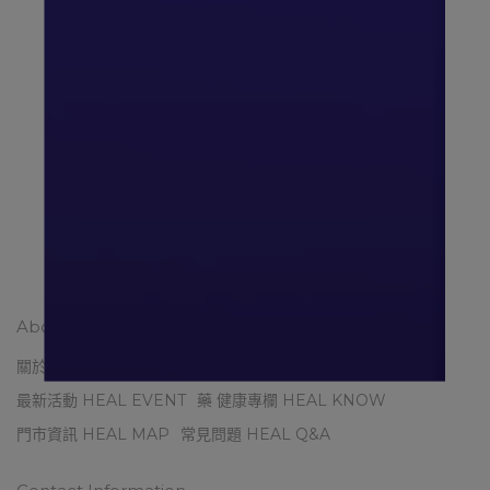
「雙成分天然組合」專利薑黃萃取
BCM-95® 專利薑黃軟膠囊 -60粒
IU
NT$880
NT
加入購物車
About Healpharma
關於赫爾 ABOUT HEAL
健康生活選品 HEAL SELECT
最新活動 HEAL EVENT
藥 健康專欄 HEAL KNOW
門市資訊 HEAL MAP
常見問題 HEAL Q&A