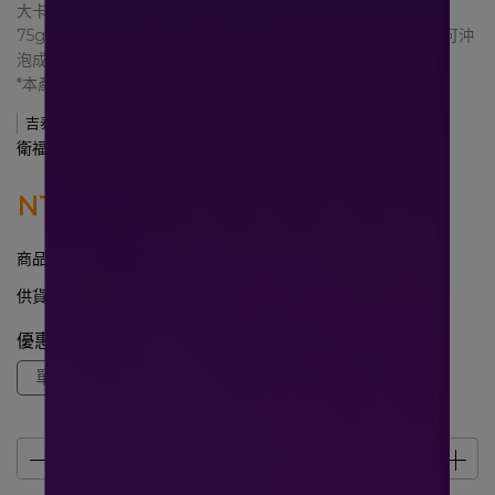
大卡的飲食為例，每日約攝取5份。建議沖泡方法為取九匙（約
75g）速養遼癌症專用特殊營養配方，加入175cc的溫開水，即可沖
泡成240cc/杯。本產品可作為唯一營養來源。
*本產品含牛奶、大豆及麩質穀物，不適合其過敏體質者使用
吉泰
衛福部核准特定疾病配方食品
NT$800
NT$889
商品編號:
2008153
供貨狀況:
尚有庫存
優惠組合
單盒
買6送1