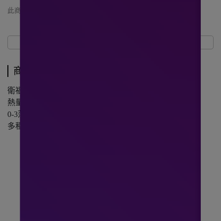
此商品 「 最高 」可以折抵紅利
699
點 (約等於
NT$699
)
商品介紹
規格說明
運送方式
商品介紹
衛福部核准特定疾病配方食品
熱量濃縮 口飲/管灌皆適用
0-3藻油取代魚油好喝無腥味
多種營養素滿足癌友需求